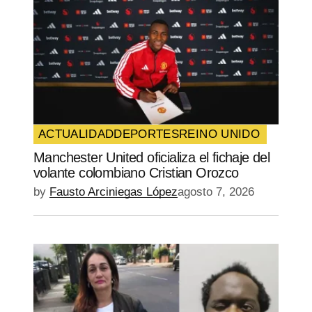
Your Name
*
Your E-mail
*
Guarda mi nombre, correo electrónico y
web en este navegador para la próxima
vez que comente.
ACTUALIDAD
DEPORTES
REINO UNIDO
Manchester United oficializa el fichaje del
SUBMIT COMMENT
volante colombiano Cristian Orozco
by
Fausto Arciniegas López
agosto 7, 2026