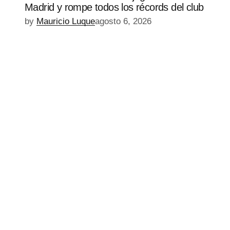
Madrid y rompe todos los récords del club
by
Mauricio Luque
agosto 6, 2026
EPISODIO
MOSTRAR
SIGUIENTE
ANTERIOR
LA
EPISODIO
Mostrar
LISTA
La
DE
Información
EPISODIOS
Del
Pódcast
EPISODIO
MOSTRAR
SIGUIENTE
ANTERIOR
LA
EPISODIO
Mostrar
LISTA
La
DE
Información