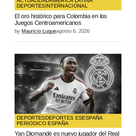
ACTUALIDAD
AMÉRICA LATINA
DEPORTES
INTERNACIONAL
El oro histórico para Colombia en los
Juegos Centroamericanos
by
Mauricio Luque
agosto 6, 2026
DEPORTES
DEPORTES ES
ESPAÑA
PERIODICO ESPAÑA
Yan Diomandé es nuevo jugador del Real