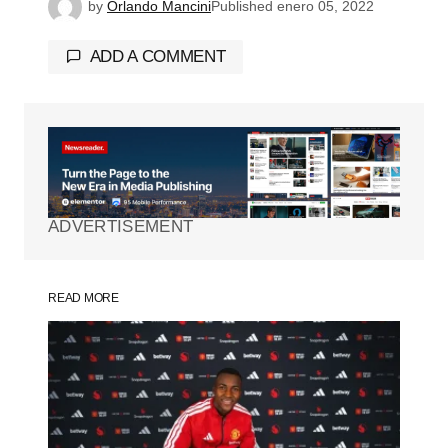
by
Orlando Mancini
Published
enero 05, 2022
ADD A COMMENT
Tu dirección de correo electrónico no será
publicada.
Los campos obligatorios están
marcados con
*
ADVERTISEMENT
Comment
*
READ MORE
Your Name
*
Your E-mail
*