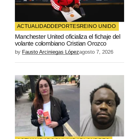
Guarda mi nombre, correo electrónico y
web en este navegador para la próxima
vez que comente.
ACTUALIDAD
DEPORTES
REINO UNIDO
Manchester United oficializa el fichaje del
SUBMIT COMMENT
volante colombiano Cristian Orozco
by
Fausto Arciniegas López
agosto 7, 2026