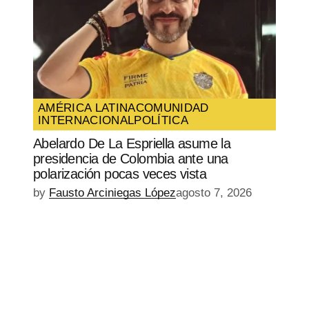
AMÉRICA LATINA
COMUNIDAD
INTERNACIONAL
POLÍTICA
Abelardo De La Espriella asume la
presidencia de Colombia ante una
polarización pocas veces vista
by
Fausto Arciniegas López
agosto 7, 2026
EPISODIO
MOSTRAR
SIGUIENTE
ANTERIOR
LA
EPISODIO