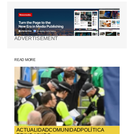
Tu dirección de correo electrónico no será
publicada.
Los campos obligatorios están
marcados con
*
ADVERTISEMENT
Comment
*
READ MORE
Your Name
*
Your E-mail
*
Guarda mi nombre, correo electrónico y
web en este navegador para la próxima
vez que comente.
ACTUALIDAD
COMUNIDAD
POLÍTICA