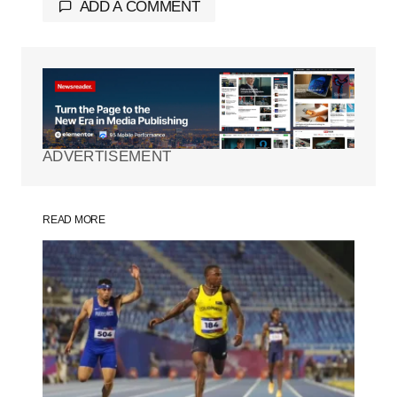
ADD A COMMENT
Tu dirección de correo electrónico no será
publicada.
Los campos obligatorios están
marcados con
*
ADVERTISEMENT
Comment
*
READ MORE
Your Name
*
Your E-mail
*
Guarda mi nombre, correo electrónico y
web en este navegador para la próxima