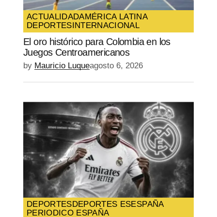
vez que comente.
ACTUALIDAD
AMÉRICA LATINA
DEPORTES
INTERNACIONAL
SUBMIT COMMENT
El oro histórico para Colombia en los
Juegos Centroamericanos
by
Mauricio Luque
agosto 6, 2026
DEPORTES
DEPORTES ES
ESPAÑA
PERIODICO ESPAÑA