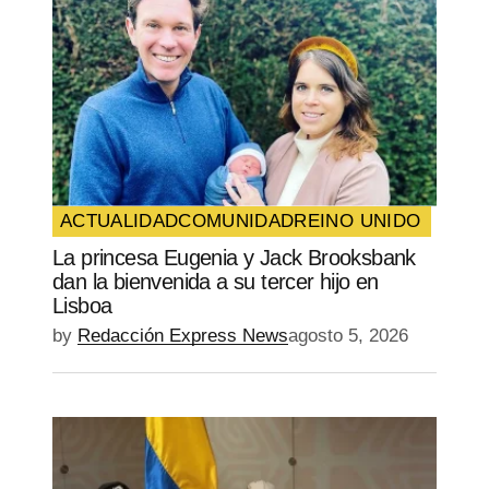
Your Name
*
Your E-mail
*
Guarda mi nombre, correo electrónico y
web en este navegador para la próxima
vez que comente.
ACTUALIDAD
COMUNIDAD
REINO UNIDO
La princesa Eugenia y Jack Brooksbank
SUBMIT COMMENT
dan la bienvenida a su tercer hijo en
Lisboa
by
Redacción Express News
agosto 5, 2026