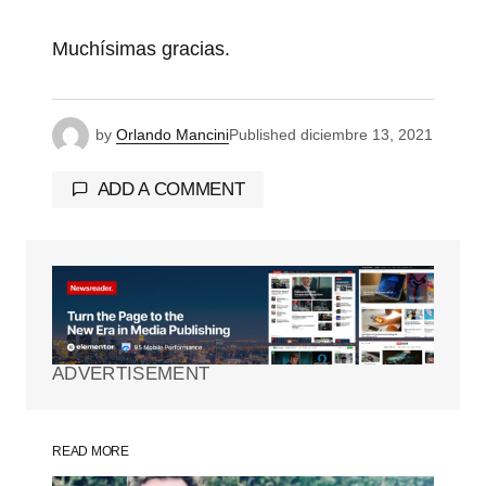
Muchísimas gracias.
by
Orlando Mancini
Published
diciembre 13, 2021
ADD A COMMENT
Tu dirección de correo electrónico no será
publicada.
Los campos obligatorios están
marcados con
*
ADVERTISEMENT
Comment
*
READ MORE