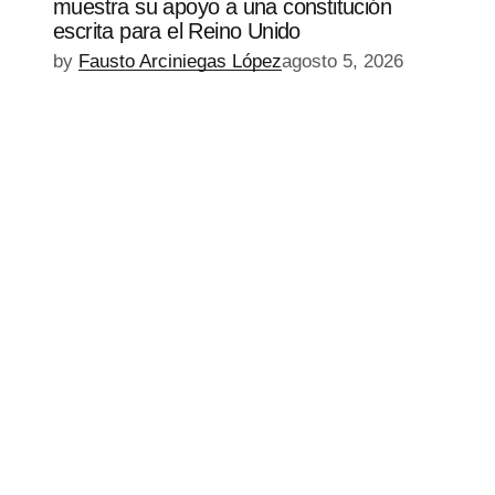
muestra su apoyo a una constitución
escrita para el Reino Unido
by
Fausto Arciniegas López
agosto 5, 2026
EPISODIO
MOSTRAR
SIGUIENTE
ANTERIOR
LA
EPISODIO
Mostrar
LISTA
La
DE
Información
EPISODIOS
Del
Pódcast
EPISODIO
MOSTRAR
SIGUIENTE
ANTERIOR
LA
EPISODIO
Mostrar
LISTA
La