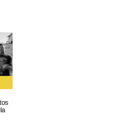
tos
la