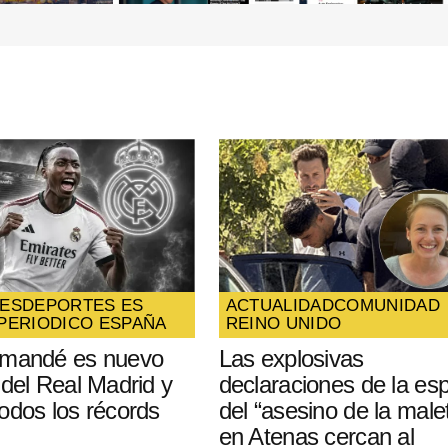
ico y
óxima
ES
DEPORTES ES
ACTUALIDAD
COMUNIDAD
PERIODICO ESPAÑA
REINO UNIDO
omandé es nuevo
Las explosivas
 del Real Madrid y
declaraciones de la es
odos los récords
del “asesino de la male
en Atenas cercan al