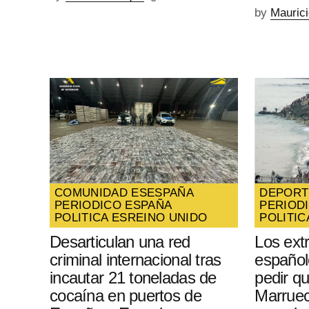
by
Mauric
COMUNIDAD ES
ESPAÑA
DEPORT
PERIODICO ESPAÑA
PERIOD
POLITICA ES
REINO UNIDO
POLITIC
Desarticulan una red
Los ext
criminal internacional tras
español
incautar 21 toneladas de
pedir q
cocaína en puertos de
Marruec