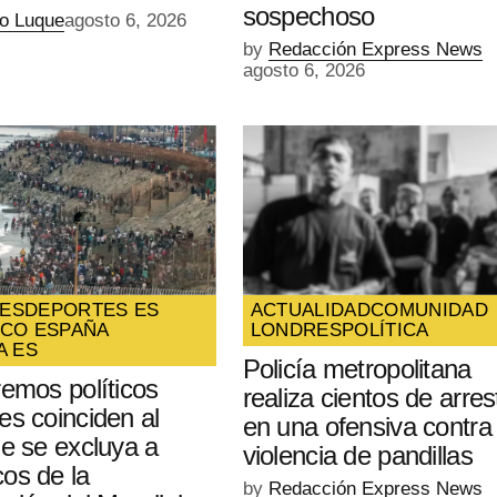
sospechoso
io Luque
agosto 6, 2026
by
Redacción Express News
agosto 6, 2026
ES
DEPORTES ES
ACTUALIDAD
COMUNIDAD
ICO ESPAÑA
LONDRES
POLÍTICA
A ES
Policía metropolitana
remos políticos
realiza cientos de arres
es coinciden al
en una ofensiva contra 
ue se excluya a
violencia de pandillas
os de la
by
Redacción Express News