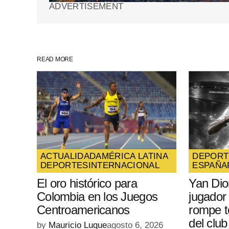
ADVERTISEMENT
Guarda mi nombre, correo electrón
web en este navegador para la pr
vez que comente.
READ MORE
SUBMIT COMMENT
ACTUALIDAD
AMÉRICA LATINA
DEPORT
DEPORTES
INTERNACIONAL
ESPAÑA
El oro histórico para
Yan Di
Colombia en los Juegos
jugador
Centroamericanos
rompe t
del club
by
Mauricio Luque
agosto 6, 2026