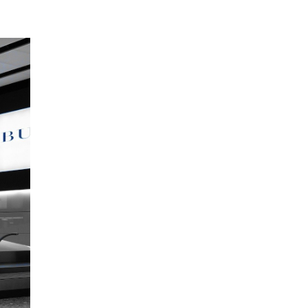
EPISODIO
MOSTRAR
SIGUIENTE
ANTERIOR
LA
EPISODIO
Mostrar
LISTA
La
DE
Información
EPISODIOS
Del
Pódcast
EPISODIO
MOSTRAR
SIGUIENTE
ANTERIOR
LA
EPISODIO
Mostrar
LISTA
La
DE
Información
EPISODIOS
Del
Pódcast