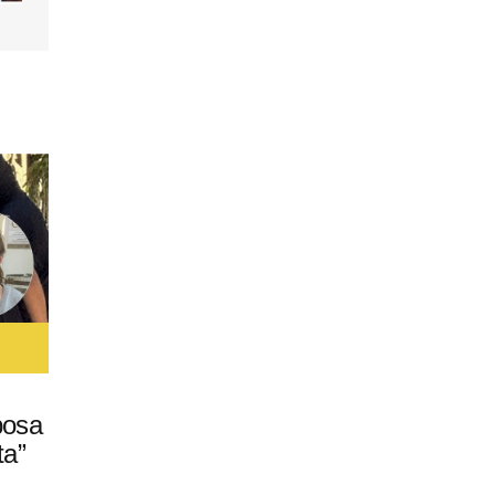
posa
ta”