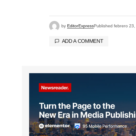
by
EditorExpress
Published
febrero 23,
ADD A COMMENT
Tu dirección de correo electrónico 
marcados con
*
Comment
*
Your Name
*