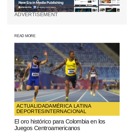
marcados con
*
ADVERTISEMENT
Comment
*
READ MORE
Your Name
*
Your E-mail
*
Guarda mi nombre, correo electrónico y
web en este navegador para la próxima
vez que comente.
ACTUALIDAD
AMÉRICA LATINA
DEPORTES
INTERNACIONAL
SUBMIT COMMENT
El oro histórico para Colombia en los
Juegos Centroamericanos