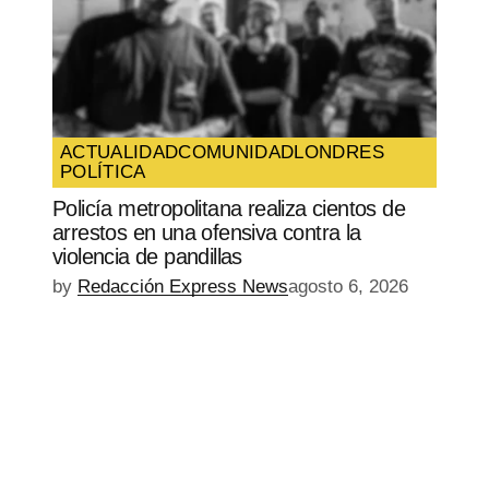
ACTUALIDAD
COMUNIDAD
LONDRES
POLÍTICA
Policía metropolitana realiza cientos de
arrestos en una ofensiva contra la
violencia de pandillas
by
Redacción Express News
agosto 6, 2026
EPISODIO
MOSTRAR
SIGUIENTE
ANTERIOR
LA
EPISODIO
Mostrar