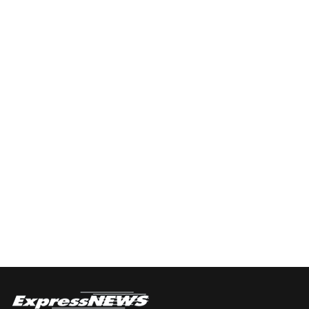
LISTA
La
DE
Información
EPISODIOS
Del
Pódcast
EPISODIO
MOSTRAR
SIGUIENTE
ANTERIOR
LA
EPISODIO
Mostrar
LISTA
La
DE
Información
EPISODIOS
Del
Pódcast