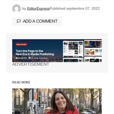
by
EditorExpress
Published
septiembre 07, 2022
ADD A COMMENT
Tu dirección de correo electrónico no será
publicada.
Los campos obligatorios están
marcados con
*
ADVERTISEMENT
Comment
*
READ MORE
Your Name
*