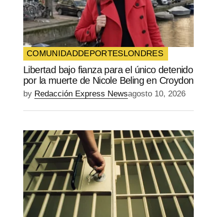
Your E-mail
*
Guarda mi nombre, correo electrónico y
web en este navegador para la próxima
vez que comente.
COMUNIDAD
DEPORTES
LONDRES
Libertad bajo fianza para el único detenido
SUBMIT COMMENT
por la muerte de Nicole Beling en Croydon
by
Redacción Express News
agosto 10, 2026