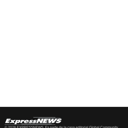
DE
Información
EPISODIOS
Del
Pódcast
EPISODIO
MOSTRAR
SIGUIENTE
ANTERIOR
LA
EPISODIO
Mostrar
LISTA
La
DE
Información
EPISODIOS
Del
Pódcast
© 2026 EXPRESSNEWS. Es parte de la casa editorial Global Community