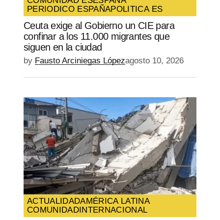
COMUNIDAD ES
ESPAÑA
PERIODICO ESPAÑA
POLITICA ES
SUBMIT COMMENT
Ceuta exige al Gobierno un CIE para
confinar a los 11.000 migrantes que
siguen en la ciudad
by
Fausto Arciniegas López
agosto 10, 2026
ACTUALIDAD
AMÉRICA LATINA
COMUNIDAD
INTERNACIONAL