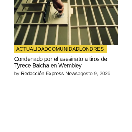
ACTUALIDAD
COMUNIDAD
LONDRES
Condenado por el asesinato a tiros de
Tyrece Balcha en Wembley
by
Redacción Express News
agosto 9, 2026
EPISODIO
MOSTRAR
SIGUIENTE
ANTERIOR
LA
EPISODIO
Mostrar
LISTA
La