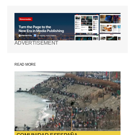
Tu dirección de correo electrónico no será
publicada.
Los campos obligatorios están
marcados con
*
ADVERTISEMENT
Comment
*
READ MORE
Your Name
*
Your E-mail
*
Guarda mi nombre, correo electrónico y
web en este navegador para la próxima
vez que comente.