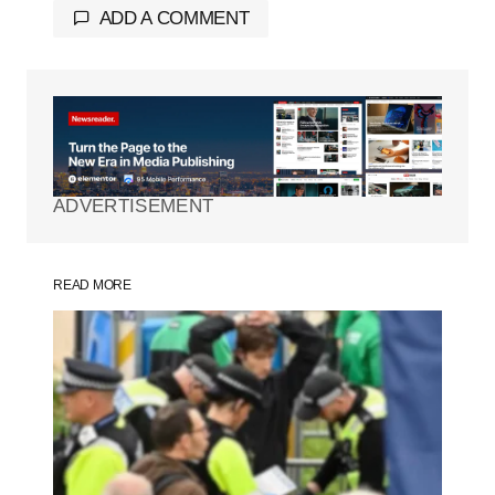
ADD A COMMENT
Tu dirección de correo electrónico no será
publicada.
Los campos obligatorios están
marcados con
*
ADVERTISEMENT
Comment
*
READ MORE
Your Name
*
Your E-mail
*
Guarda mi nombre, correo electrónico y