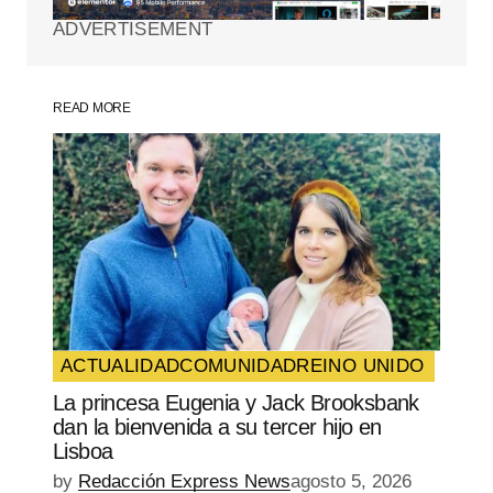
ADVERTISEMENT
Comment
*
READ MORE
Your Name
*
Your E-mail
*
Guarda mi nombre, correo electrónico y
web en este navegador para la próxima
vez que comente.
ACTUALIDAD
COMUNIDAD
REINO UNIDO
La princesa Eugenia y Jack Brooksbank
SUBMIT COMMENT
dan la bienvenida a su tercer hijo en
Lisboa
by
Redacción Express News
agosto 5, 2026