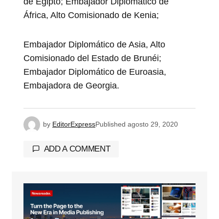
de Egipto; Embajador Diplomático de
África, Alto Comisionado de Kenia;
Embajador Diplomático de Asia, Alto
Comisionado del Estado de Brunéi;
Embajador Diplomático de Euroasia,
Embajadora de Georgia.
by
EditorExpress
Published
agosto 29, 2020
ADD A COMMENT
Tu dirección de correo electrónico no será
publicada.
Los campos obligatorios están
marcados con
*