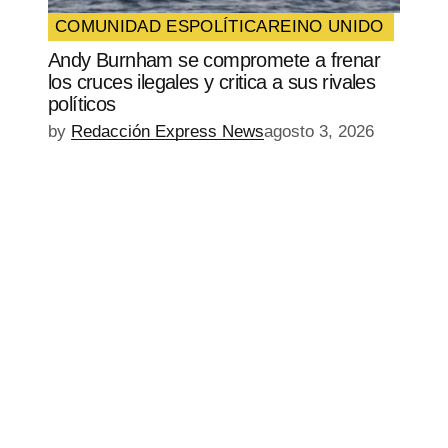
COMUNIDAD ES
POLÍTICA
REINO UNIDO
Andy Burnham se compromete a frenar
los cruces ilegales y critica a sus rivales
políticos
by
Redacción Express News
agosto 3, 2026
EPISODIO
MOSTRAR
SIGUIENTE
ANTERIOR
LA
EPISODIO
Mostrar
LISTA
La
DE
Información
EPISODIOS
Del
Pódcast