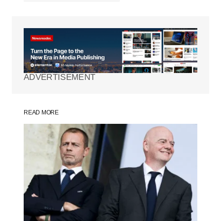
Tu dirección de correo electrónico no será
publicada.
Los campos obligatorios están
marcados con
*
ADVERTISEMENT
Comment
*
READ MORE
Your Name
*
Your E-mail
*
Guarda mi nombre, correo electrónico y
web en este navegador para la próxima
vez que comente.