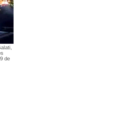
alati,
es
29 de