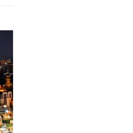
EPISODIO
MOSTRAR
SIGUIENTE
ANTERIOR
LA
EPISODIO
Mostrar
LISTA
La
DE
Información
EPISODIOS
Del
Pódcast
EPISODIO
MOSTRAR
SIGUIENTE
ANTERIOR
LA
EPISODIO
Mostrar
LISTA
La
DE
Información
EPISODIOS
Del
Pódcast