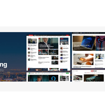
no será publicada.
Los campos obligatorios están
Your E-mail
*
ico y
óxima