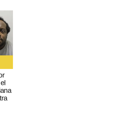
or
el
iana
tra