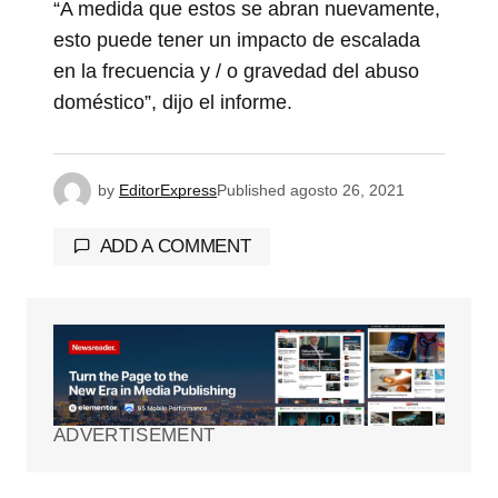
“A medida que estos se abran nuevamente,
esto puede tener un impacto de escalada
en la frecuencia y / o gravedad del abuso
doméstico”, dijo el informe.
by
EditorExpress
Published
agosto 26, 2021
ADD A COMMENT
Tu dirección de correo electrónico no será
publicada.
Los campos obligatorios están
marcados con
*
ADVERTISEMENT
Comment
*