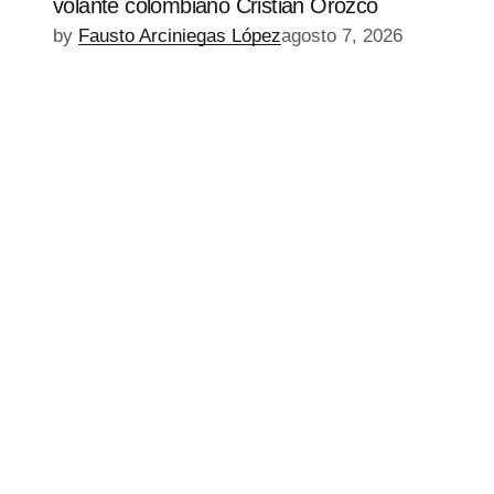
volante colombiano Cristian Orozco
by
Fausto Arciniegas López
agosto 7, 2026
EPISODIO
MOSTRAR
SIGUIENTE
ANTERIOR
LA
EPISODIO
Mostrar
LISTA
La
DE
Información
EPISODIOS
Del
Pódcast
EPISODIO
MOSTRAR
SIGUIENTE
ANTERIOR
LA
EPISODIO
Mostrar
LISTA
La
DE
Información
EPISODIOS