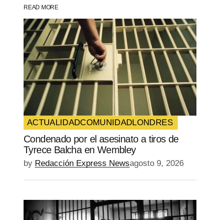
READ MORE
Your Name
*
Your E-mail
*
Guarda mi nombre, correo electrónico y
web en este navegador para la próxima
vez que comente.
ACTUALIDAD
COMUNIDAD
LONDRES
Condenado por el asesinato a tiros de
SUBMIT COMMENT
Tyrece Balcha en Wembley
by
Redacción Express News
agosto 9, 2026