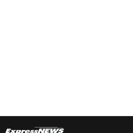
LISTA
La
DE
Información
EPISODIOS
Del
Pódcast
EPISODIO
MOSTRAR
SIGUIENTE
ANTERIOR
LA
EPISODIO
Mostrar
LISTA
La
DE
Información
EPISODIOS
Del
Pódcast