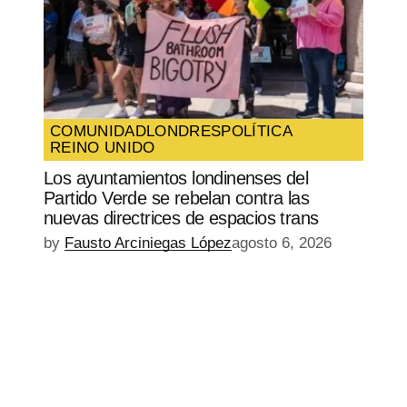
COMUNIDAD
LONDRES
POLÍTICA
REINO UNIDO
Los ayuntamientos londinenses del
Partido Verde se rebelan contra las
nuevas directrices de espacios trans
by
Fausto Arciniegas López
agosto 6, 2026
EPISODIO
MOSTRAR
SIGUIENTE
ANTERIOR
LA
EPISODIO
Mostrar