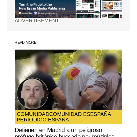
publicada.
Los campos obligatorios están
marcados con
*
ADVERTISEMENT
Comment
*
READ MORE
Your Name
*
Your E-mail
*
Guarda mi nombre, correo electrónico y
web en este navegador para la próxima
vez que comente.
COMUNIDAD
COMUNIDAD ES
ESPAÑA
PERIODICO ESPAÑA
SUBMIT COMMENT
Detienen en Madrid a un peligroso
prófugo británico buscado por múltiples