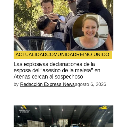
Your Name
*
Your E-mail
*
Guarda mi nombre, correo electrónico y
web en este navegador para la próxima
vez que comente.
ACTUALIDAD
COMUNIDAD
REINO UNIDO
Las explosivas declaraciones de la
SUBMIT COMMENT
esposa del “asesino de la maleta” en
Atenas cercan al sospechoso
by
Redacción Express News
agosto 6, 2026