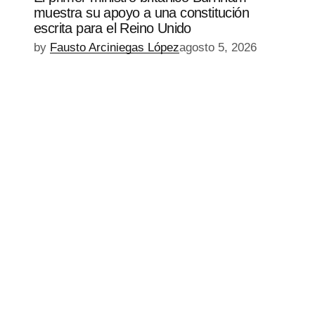
muestra su apoyo a una constitución
escrita para el Reino Unido
by
Fausto Arciniegas López
agosto 5, 2026
EPISODIO
MOSTRAR
SIGUIENTE
ANTERIOR
LA
EPISODIO
Mostrar
LISTA
La
DE
Información
EPISODIOS
Del
Pódcast
EPISODIO
MOSTRAR
SIGUIENTE
ANTERIOR
LA
EPISODIO
Mostrar
LISTA