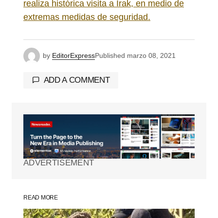
realiza histórica visita a Irak, en medio de
extremas medidas de seguridad.
by
EditorExpress
Published
marzo 08, 2021
ADD A COMMENT
Tu dirección de correo electrónico no será
publicada.
Los campos obligatorios están
marcados con
*
ADVERTISEMENT
Comment
*
READ MORE