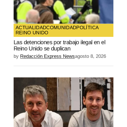
Guarda mi nombre, correo electrónico y
web en este navegador para la próxima
vez que comente.
ACTUALIDAD
COMUNIDAD
POLÍTICA
REINO UNIDO
SUBMIT COMMENT
Las detenciones por trabajo ilegal en el
Reino Unido se duplican
by
Redacción Express News
agosto 8, 2026