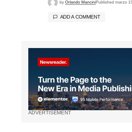
by
Orlando Mancini
Published
marzo 1
ADD A COMMENT
Tu dirección de correo electrónico 
marcados con
*
Comment
*
Your Name
*
ADVERTISEMENT
Guarda mi nombre, correo electrón
web en este navegador para la pr
vez que comente.