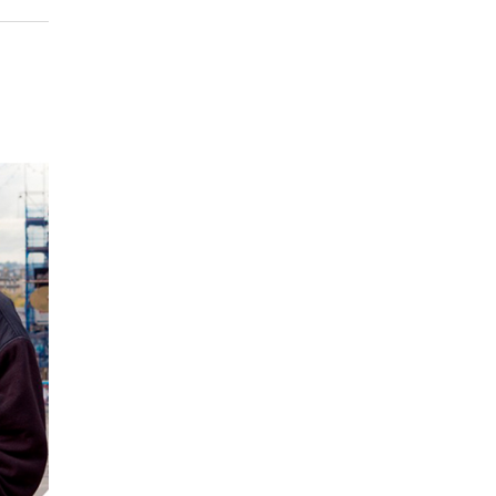
EPISODIO
MOSTRAR
SIGUIENTE
ANTERIOR
LA
EPISODIO
Mostrar
LISTA
La
DE
Información
EPISODIOS
Del
Pódcast
EPISODIO
MOSTRAR
SIGUIENTE
ANTERIOR
LA
EPISODIO
Mostrar
LISTA
La
DE
Información
EPISODIOS
Del
Pódcast