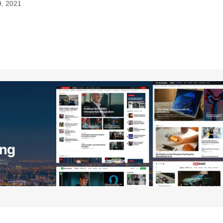
9, 2021
no será publicada.
Los campos obligatorios están
Your E-mail
*
ico y
óxima