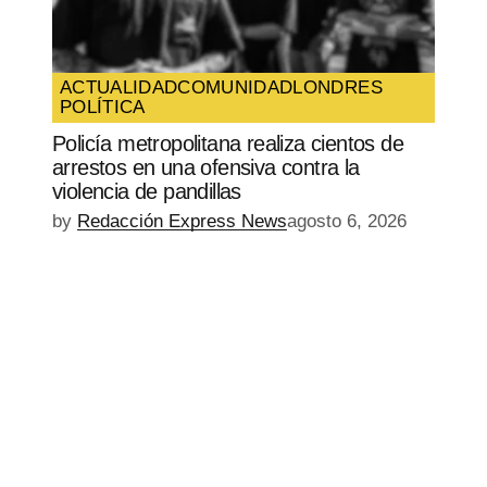
ACTUALIDAD
COMUNIDAD
LONDRES
POLÍTICA
Policía metropolitana realiza cientos de
arrestos en una ofensiva contra la
violencia de pandillas
by
Redacción Express News
agosto 6, 2026
EPISODIO
MOSTRAR
SIGUIENTE
ANTERIOR
LA
EPISODIO
Mostrar
LISTA
La
DE
Información
EPISODIOS
Del