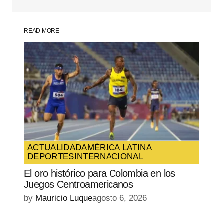
Comment
*
READ MORE
Your Name
*
Your E-mail
*
Guarda mi nombre, correo electrónico y
web en este navegador para la próxima
vez que comente.
ACTUALIDAD
AMÉRICA LATINA
DEPORTES
INTERNACIONAL
SUBMIT COMMENT
El oro histórico para Colombia en los
Juegos Centroamericanos
by
Mauricio Luque
agosto 6, 2026