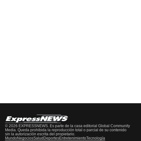
Pódcast
EPISODIO
MOSTRAR
SIGUIENTE
ANTERIOR
LA
EPISODIO
Mostrar
LISTA
La
DE
Información
EPISODIOS
Del
Pódcast
© 2026 EXPRESSNEWS. Es parte de la casa editorial Global Community
Media. Queda prohibida la reproducción total o parcial de su contenido
sin la autorización escrita del propietario.
Mundo
Negocios
Salud
Deportes
Entretenimiento
Tecnología