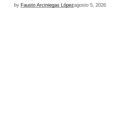
by
Fausto Arciniegas López
agosto 5, 2026
EPISODIO
MOSTRAR
SIGUIENTE
ANTERIOR
LA
EPISODIO
Mostrar
LISTA
La
DE
Información
EPISODIOS
Del
Pódcast
EPISODIO
MOSTRAR
SIGUIENTE
ANTERIOR
LA
EPISODIO
Mostrar
LISTA
La
DE
Información
EPISODIOS
Del