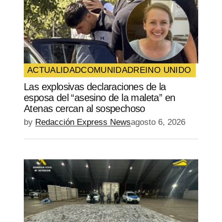
Your E-mail
*
Guarda mi nombre, correo electrónico y
web en este navegador para la próxima
vez que comente.
ACTUALIDAD
COMUNIDAD
REINO UNIDO
Las explosivas declaraciones de la
SUBMIT COMMENT
esposa del “asesino de la maleta” en
Atenas cercan al sospechoso
by
Redacción Express News
agosto 6, 2026