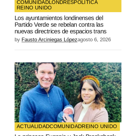
COMUNIDAD
LONDRES
POLÍTICA
REINO UNIDO
Los ayuntamientos londinenses del
Partido Verde se rebelan contra las
nuevas directrices de espacios trans
by
Fausto Arciniegas López
agosto 6, 2026
ACTUALIDAD
COMUNIDAD
REINO UNIDO