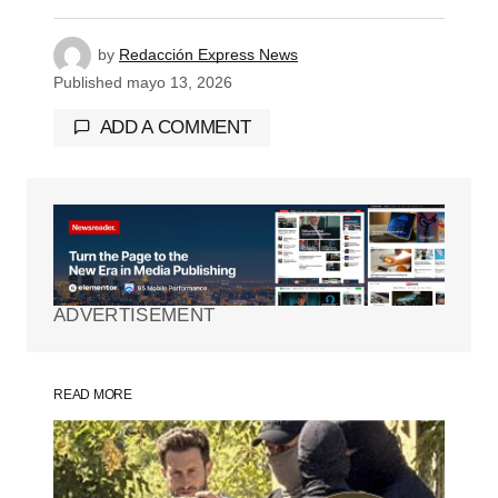
by
Redacción Express News
Published
mayo 13, 2026
ADD A COMMENT
Tu dirección de correo electrónico no será
publicada.
Los campos obligatorios están
marcados con
*
ADVERTISEMENT
Comment
*
READ MORE
Your Name
*