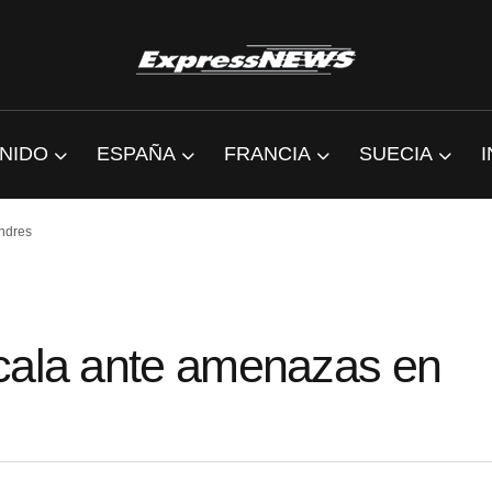
NIDO
ESPAÑA
FRANCIA
SUECIA
ondres
scala ante amenazas en