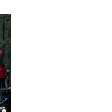
EPISODIO
MOSTRAR
SIGUIENTE
ANTERIOR
LA
EPISODIO
Mostrar
LISTA
La
DE
Información
EPISODIOS
Del
Pódcast
EPISODIO
MOSTRAR
SIGUIENTE
ANTERIOR
LA
EPISODIO
Mostrar
LISTA
La
DE
Información
EPISODIOS
Del
Pódcast