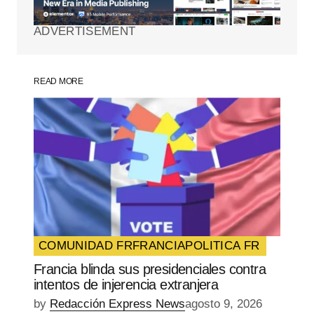
marcados con
*
ADVERTISEMENT
Comment
*
READ MORE
Your Name
*
Your E-mail
*
Guarda mi nombre, correo electrónico y
web en este navegador para la próxima
vez que comente.
COMUNIDAD FR
FRANCIA
POLITICA FR
Francia blinda sus presidenciales contra
SUBMIT COMMENT
intentos de injerencia extranjera
by
Redacción Express News
agosto 9, 2026