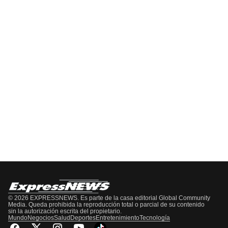
Pódcast
EPISODIO
MOSTRAR
SIGUIENTE
ANTERIOR
LA
EPISODIO
Mostrar
LISTA
La
DE
Información
EPISODIOS
Del
Pódcast
© 2026 EXPRESSNEWS. Es parte de la casa editorial Global Community
Media. Queda prohibida la reproducción total o parcial de su contenido
sin la autorización escrita del propietario.
Mundo
Negocios
Salud
Deportes
Entretenimiento
Tecnología