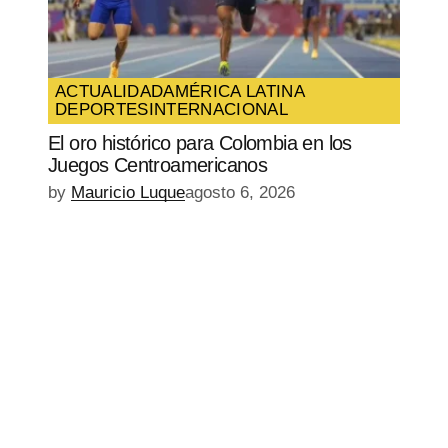
ACTUALIDAD
AMÉRICA LATINA
DEPORTES
INTERNACIONAL
El oro histórico para Colombia en los
Juegos Centroamericanos
by
Mauricio Luque
agosto 6, 2026
EPISODIO
MOSTRAR
SIGUIENTE
ANTERIOR
LA
EPISODIO
Mostrar
LISTA
La
DE
Información
EPISODIOS
Del