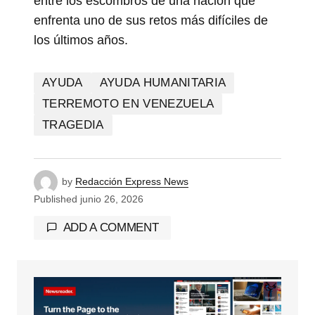
entre los escombros de una nación que
enfrenta uno de sus retos más difíciles de
los últimos años.
AYUDA
AYUDA HUMANITARIA
TERREMOTO EN VENEZUELA
TRAGEDIA
by
Redacción Express News
Published
junio 26, 2026
ADD A COMMENT
Tu dirección de correo electrónico no será
publicada.
Los campos obligatorios están