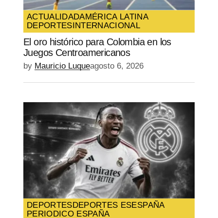
vez que comente.
ACTUALIDAD
AMÉRICA LATINA
DEPORTES
INTERNACIONAL
SUBMIT COMMENT
El oro histórico para Colombia en los
Juegos Centroamericanos
by
Mauricio Luque
agosto 6, 2026
DEPORTES
DEPORTES ES
ESPAÑA
PERIODICO ESPAÑA