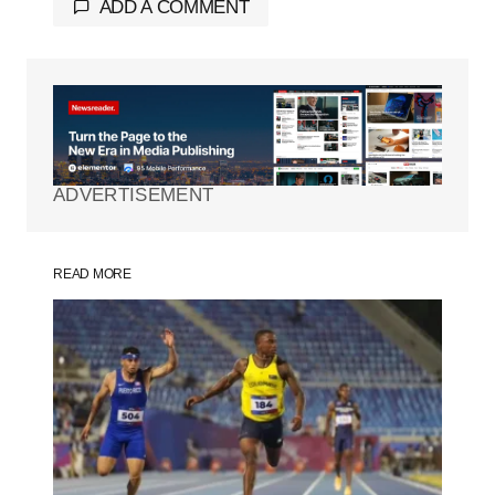
ADD A COMMENT
Tu dirección de correo electrónico no será
publicada.
Los campos obligatorios están
marcados con
*
ADVERTISEMENT
Comment
*
READ MORE
Your Name
*
Your E-mail
*
Guarda mi nombre, correo electrónico y
web en este navegador para la próxima