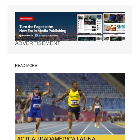
Tu dirección de correo electrónico no será
publicada.
Los campos obligatorios están
marcados con
*
ADVERTISEMENT
Comment
*
READ MORE
Your Name
*
Your E-mail
*
Guarda mi nombre, correo electrónico y
web en este navegador para la próxima
vez que comente.
ACTUALIDAD
AMÉRICA LATINA