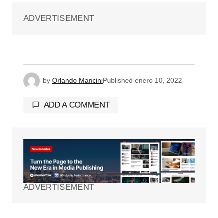
ADVERTISEMENT
by
Orlando Mancini
Published
enero 10, 2022
ADD A COMMENT
Tu dirección de correo electrónico no será
publicada.
Los campos obligatorios están
marcados con
*
ADVERTISEMENT
Comment
*