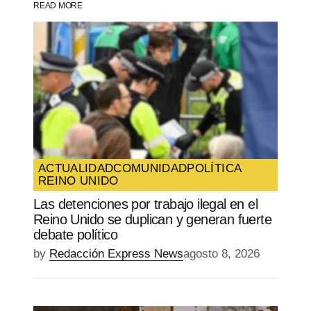
READ MORE
Your Name
*
Your E-mail
*
Guarda mi nombre, correo electrónico y
web en este navegador para la próxima
vez que comente.
ACTUALIDAD
COMUNIDAD
POLÍTICA
REINO UNIDO
SUBMIT COMMENT
Las detenciones por trabajo ilegal en el
Reino Unido se duplican y generan fuerte
debate político
by
Redacción Express News
agosto 8, 2026