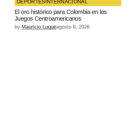
DEPORTES
INTERNACIONAL
El oro histórico para Colombia en los
Juegos Centroamericanos
by
Mauricio Luque
agosto 6, 2026
EPISODIO
MOSTRAR
SIGUIENTE
ANTERIOR
LA
EPISODIO
Mostrar
LISTA
La
DE
Información
EPISODIOS
Del
Pódcast
EPISODIO
MOSTRAR
SIGUIENTE
ANTERIOR
LA
EPISODIO