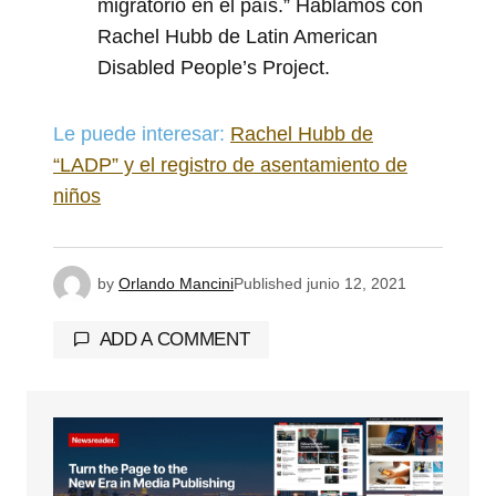
migratorio en el país.” Hablamos con
Rachel Hubb de Latin American
Disabled People’s Project.
Le puede interesar:
Rachel Hubb de
“LADP” y el registro de asentamiento de
niños
by
Orlando Mancini
Published
junio 12, 2021
ADD A COMMENT
Tu dirección de correo electrónico no será
publicada.
Los campos obligatorios están
marcados con
*