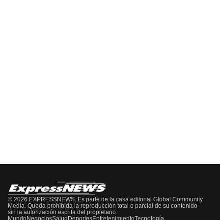
Pódcast
EPISODIO
MOSTRAR
SIGUIENTE
ANTERIOR
LA
EPISODIO
Mostrar
LISTA
La
DE
Información
EPISODIOS
Del
Pódcast
© 2026 EXPRESSNEWS. Es parte de la casa editorial Global Community
Media. Queda prohibida la reproducción total o parcial de su contenido
sin la autorización escrita del propietario.
Mundo
Negocios
Salud
Deportes
Entretenimiento
Tecnología