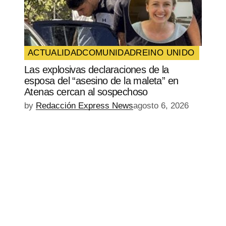
ACTUALIDAD
COMUNIDAD
REINO UNIDO
Las explosivas declaraciones de la
esposa del “asesino de la maleta” en
Atenas cercan al sospechoso
by
Redacción Express News
agosto 6, 2026
EPISODIO
MOSTRAR
SIGUIENTE
ANTERIOR
LA
EPISODIO
Mostrar
LISTA
La
DE
Información
EPISODIOS
Del