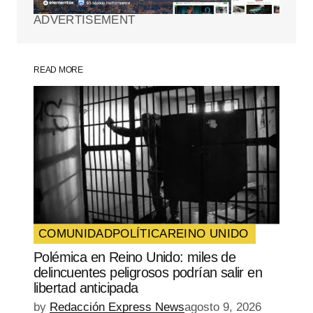
ADVERTISEMENT
Comment
*
READ MORE
Your Name
*
Your E-mail
*
Guarda mi nombre, correo electrónico y
web en este navegador para la próxima
vez que comente.
COMUNIDAD
POLÍTICA
REINO UNIDO
Polémica en Reino Unido: miles de
SUBMIT COMMENT
delincuentes peligrosos podrían salir en
libertad anticipada
by
Redacción Express News
agosto 9, 2026