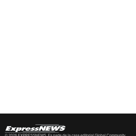
DE
Información
EPISODIOS
Del
Pódcast
EPISODIO
MOSTRAR
SIGUIENTE
ANTERIOR
LA
EPISODIO
Mostrar
LISTA
La
DE
Información
EPISODIOS
Del
Pódcast
© 2026 EXPRESSNEWS. Es parte de la casa editorial Global Community