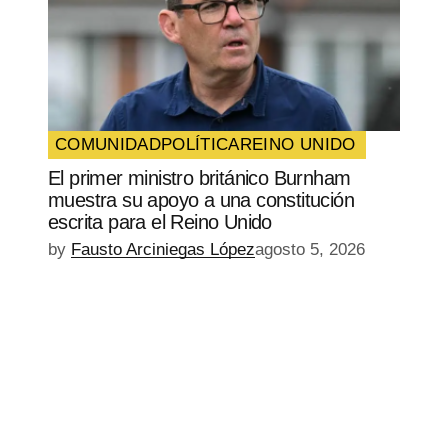
COMUNIDAD
POLÍTICA
REINO UNIDO
El primer ministro británico Burnham
muestra su apoyo a una constitución
escrita para el Reino Unido
by
Fausto Arciniegas López
agosto 5, 2026
EPISODIO
MOSTRAR
SIGUIENTE
ANTERIOR
LA
EPISODIO
Mostrar
LISTA
La