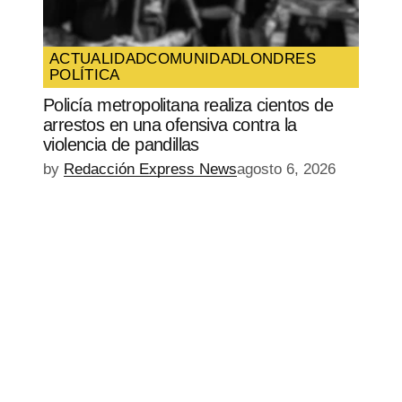
ACTUALIDAD
COMUNIDAD
LONDRES
POLÍTICA
Policía metropolitana realiza cientos de
arrestos en una ofensiva contra la
violencia de pandillas
by
Redacción Express News
agosto 6, 2026
EPISODIO
MOSTRAR
SIGUIENTE
ANTERIOR
LA
EPISODIO
Mostrar
LISTA
La
DE
Información
EPISODIOS
Del
Pódcast