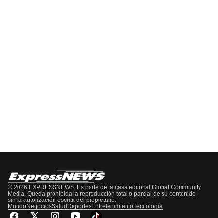
EPISODIO
MOSTRAR
SIGUIENTE
ANTERIOR
LA
EPISODIO
Mostrar
LISTA
La
DE
Información
EPISODIOS
Del
Pódcast
© 2026 EXPRESSNEWS. Es parte de la casa editorial Global Community
Media. Queda prohibida la reproducción total o parcial de su contenido
sin la autorización escrita del propietario.
Mundo
Negocios
Salud
Deportes
Entretenimiento
Tecnología