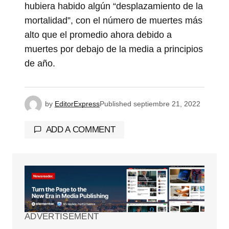
hubiera habido algún “desplazamiento de la
mortalidad”, con el número de muertes más
alto que el promedio ahora debido a
muertes por debajo de la media a principios
de año.
by
EditorExpress
Published
septiembre 21, 2022
ADD A COMMENT
Tu dirección de correo electrónico no será
publicada.
Los campos obligatorios están
marcados con
*
ADVERTISEMENT
Comment
*