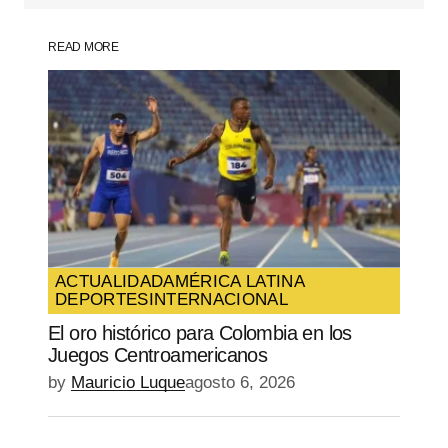
READ MORE
Your Name
*
Your E-mail
*
Guarda mi nombre, correo electrónico y
web en este navegador para la próxima
vez que comente.
ACTUALIDAD
AMÉRICA LATINA
DEPORTES
INTERNACIONAL
SUBMIT COMMENT
El oro histórico para Colombia en los
Juegos Centroamericanos
by
Mauricio Luque
agosto 6, 2026