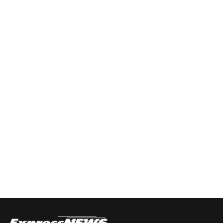
Mostrar
LISTA
La
DE
Información
EPISODIOS
Del
Pódcast
EPISODIO
MOSTRAR
SIGUIENTE
ANTERIOR
LA
EPISODIO
Mostrar
LISTA
La
DE
Información
EPISODIOS
Del
Pódcast