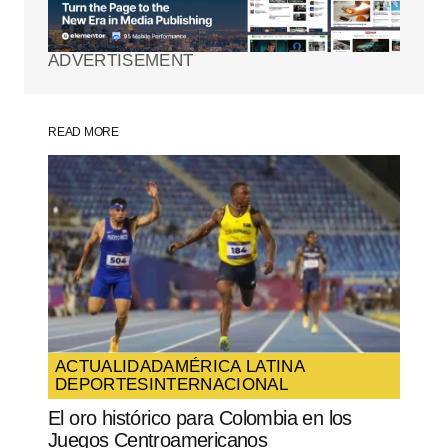
marcados con
*
ADVERTISEMENT
Comment
*
READ MORE
Your Name
*
Your E-mail
*
Guarda mi nombre, correo electrónico y
web en este navegador para la próxima
vez que comente.
ACTUALIDAD
AMÉRICA LATINA
DEPORTES
INTERNACIONAL
SUBMIT COMMENT
El oro histórico para Colombia en los
Juegos Centroamericanos