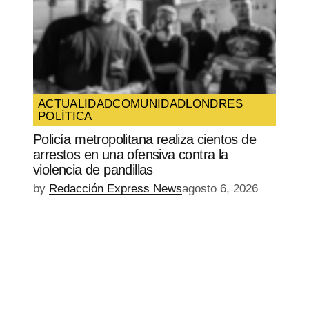
ACTUALIDAD
COMUNIDAD
LONDRES
POLÍTICA
Policía metropolitana realiza cientos de
arrestos en una ofensiva contra la
violencia de pandillas
by
Redacción Express News
agosto 6, 2026
EPISODIO
MOSTRAR
SIGUIENTE
ANTERIOR
LA
EPISODIO