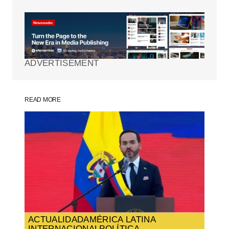
Tu dirección de correo electrónico no será
publicada.
Los campos obligatorios están
marcados con
*
ADVERTISEMENT
Comment
*
READ MORE
Your Name
*
Your E-mail
*
Guarda mi nombre, correo electrónico y
web en este navegador para la próxima
vez que comente.
ACTUALIDAD
AMÉRICA LATINA
INTERNACIONAL
POLÍTICA