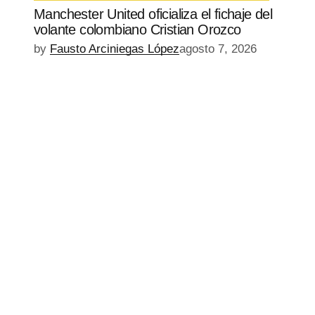
Manchester United oficializa el fichaje del
volante colombiano Cristian Orozco
by
Fausto Arciniegas López
agosto 7, 2026
EPISODIO
MOSTRAR
SIGUIENTE
ANTERIOR
LA
EPISODIO
Mostrar
LISTA
La
DE
Información
EPISODIOS
Del
Pódcast
EPISODIO
MOSTRAR
SIGUIENTE
ANTERIOR
LA
EPISODIO
Mostrar
LISTA