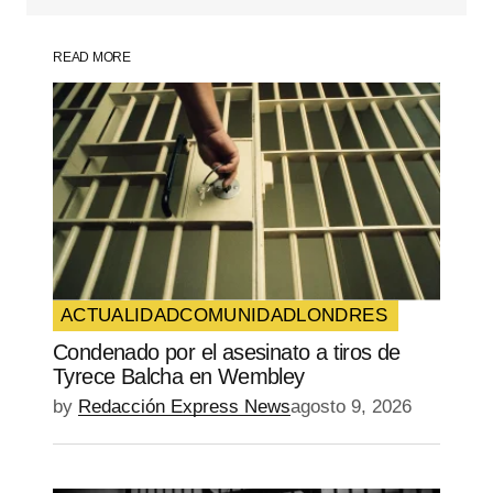
READ MORE
Your Name
*
Your E-mail
*
Guarda mi nombre, correo electrónico y
web en este navegador para la próxima
vez que comente.
ACTUALIDAD
COMUNIDAD
LONDRES
Condenado por el asesinato a tiros de
SUBMIT COMMENT
Tyrece Balcha en Wembley
by
Redacción Express News
agosto 9, 2026