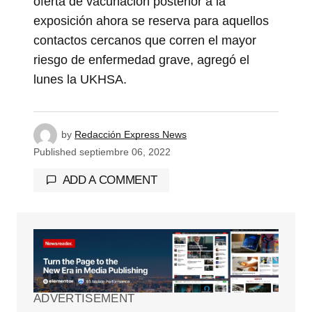
oferta de vacunación posterior a la
exposición ahora se reserva para aquellos
contactos cercanos que corren el mayor
riesgo de enfermedad grave, agregó el
lunes la UKHSA.
by
Redacción Express News
Published
septiembre 06, 2022
ADD A COMMENT
Tu dirección de correo electrónico no será
publicada.
Los campos obligatorios están
marcados con
*
ADVERTISEMENT
Comment
*