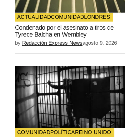
web en este navegador para la próxima
vez que comente.
ACTUALIDAD
COMUNIDAD
LONDRES
Condenado por el asesinato a tiros de
SUBMIT COMMENT
Tyrece Balcha en Wembley
by
Redacción Express News
agosto 9, 2026
COMUNIDAD
POLÍTICA
REINO UNIDO