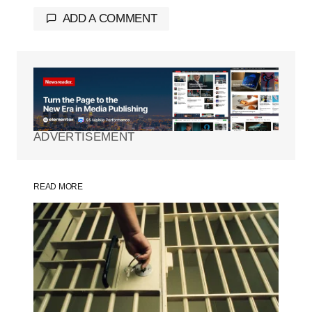
ADD A COMMENT
Tu dirección de correo electrónico no será
publicada.
Los campos obligatorios están
marcados con
*
ADVERTISEMENT
Comment
*
READ MORE
Your Name
*
Your E-mail
*
Guarda mi nombre, correo electrónico y