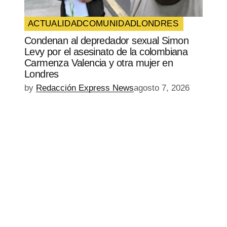
ACTUALIDAD
COMUNIDAD
LONDRES
Condenan al depredador sexual Simon
Levy por el asesinato de la colombiana
Carmenza Valencia y otra mujer en
Londres
by
Redacción Express News
agosto 7, 2026
EPISODIO
MOSTRAR
SIGUIENTE
ANTERIOR
LA
EPISODIO
Mostrar
LISTA
La
DE
Información
EPISODIOS
Del
Pódcast