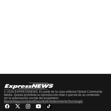
EPISODIO
MOSTRAR
SIGUIENTE
ANTERIOR
LA
EPISODIO
Mostrar
LISTA
La
DE
Información
EPISODIOS
Del
Pódcast
© 2026 EXPRESSNEWS. Es parte de la casa editorial Global Community
Media. Queda prohibida la reproducción total o parcial de su contenido
sin la autorización escrita del propietario.
Mundo
Negocios
Salud
Deportes
Entretenimiento
Tecnología