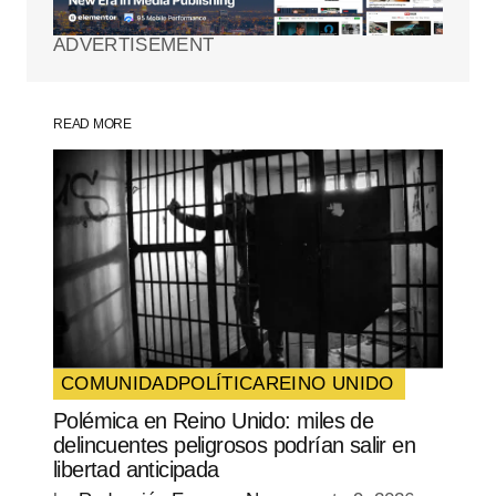
ADVERTISEMENT
Comment
*
READ MORE
Your Name
*
Your E-mail
*
Guarda mi nombre, correo electrónico y
web en este navegador para la próxima
vez que comente.
COMUNIDAD
POLÍTICA
REINO UNIDO
Polémica en Reino Unido: miles de
SUBMIT COMMENT
delincuentes peligrosos podrían salir en
libertad anticipada