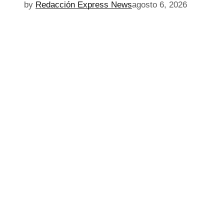
by
Redacción Express News
agosto 6, 2026
EPISODIO
MOSTRAR
SIGUIENTE
ANTERIOR
LA
EPISODIO
Mostrar
LISTA
La
DE
Información
EPISODIOS
Del
Pódcast
EPISODIO
MOSTRAR
SIGUIENTE
ANTERIOR
LA
EPISODIO
Mostrar
LISTA
La
DE
Información
EPISODIOS
Del