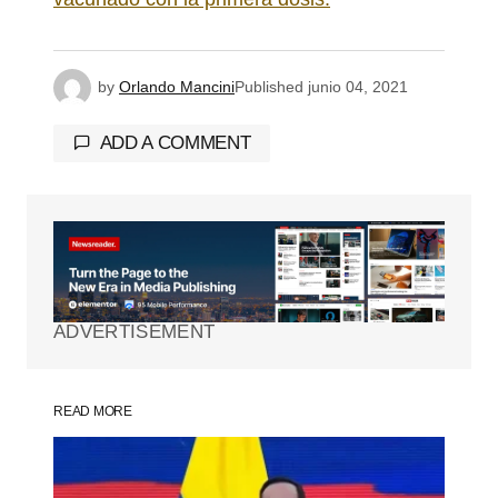
by
Orlando Mancini
Published
junio 04, 2021
ADD A COMMENT
Tu dirección de correo electrónico no será
publicada.
Los campos obligatorios están
marcados con
*
ADVERTISEMENT
Comment
*
READ MORE
Your Name
*