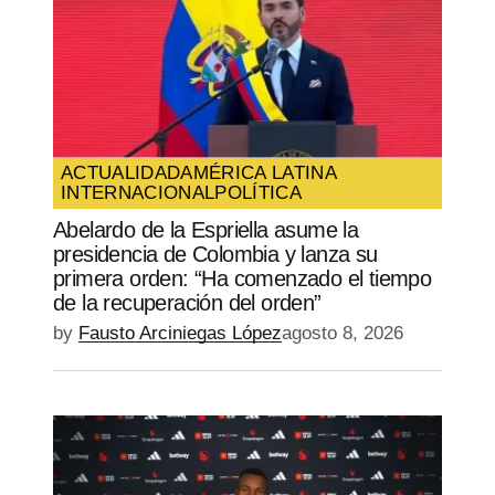
Your E-mail
*
Guarda mi nombre, correo electrónico y
web en este navegador para la próxima
vez que comente.
ACTUALIDAD
AMÉRICA LATINA
INTERNACIONAL
POLÍTICA
SUBMIT COMMENT
Abelardo de la Espriella asume la
presidencia de Colombia y lanza su
primera orden: “Ha comenzado el tiempo
de la recuperación del orden”
by
Fausto Arciniegas López
agosto 8, 2026