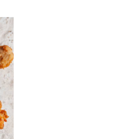
EPISODIO
MOSTRAR
SIGUIENTE
ANTERIOR
LA
EPISODIO
Mostrar
LISTA
La
DE
Información
EPISODIOS
Del
Pódcast
EPISODIO
MOSTRAR
SIGUIENTE
ANTERIOR
LA
EPISODIO
Mostrar
LISTA
La
DE
Información
EPISODIOS
Del
Pódcast