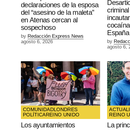
Desarti
declaraciones de la esposa
criminal
del “asesino de la maleta”
incauta
en Atenas cercan al
cocaína
sospechoso
España
by
Redacción Express News
by
Redacc
agosto 6, 2026
agosto 6, 
COMUNIDAD
LONDRES
ACTUAL
POLÍTICA
REINO UNIDO
REINO 
Los ayuntamientos
La prin