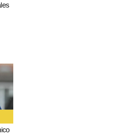
ales
nico