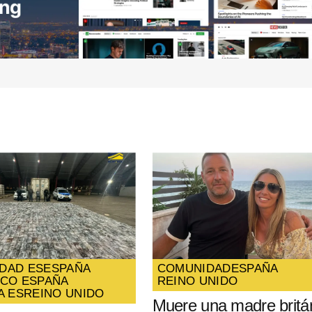
Your E-mail
*
ico y
óxima
DAD ES
ESPAÑA
COMUNIDAD
ESPAÑA
ICO ESPAÑA
REINO UNIDO
A ES
REINO UNIDO
Muere una madre britá