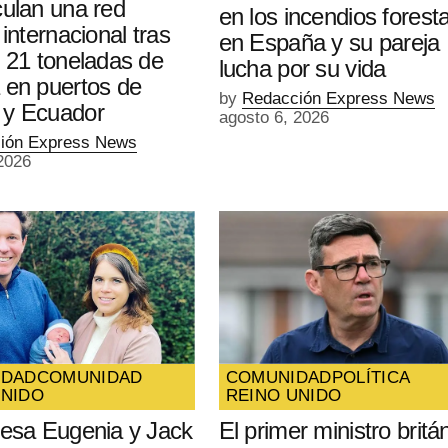
culan una red
en los incendios forest
 internacional tras
en España y su pareja
r 21 toneladas de
lucha por su vida
 en puertos de
by
Redacción Express News
 y Ecuador
agosto 6, 2026
ión Express News
2026
IDAD
COMUNIDAD
COMUNIDAD
POLÍTICA
UNIDO
REINO UNIDO
cesa Eugenia y Jack
El primer ministro britá