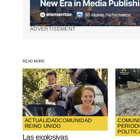
Your Name
*
ADVERTISEMENT
Guarda mi nombre, correo electrón
web en este navegador para la pr
vez que comente.
READ MORE
SUBMIT COMMENT
ACTUALIDAD
COMUNIDAD
COMUNI
REINO UNIDO
PERIOD
POLITIC
Las explosivas