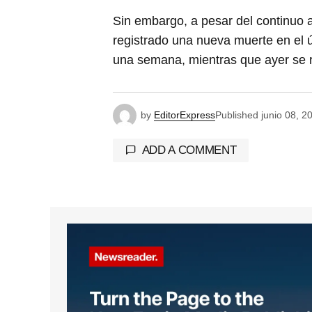
Sin embargo, a pesar del continuo 
registrado una nueva muerte en el 
una semana, mientras que ayer se r
by
EditorExpress
Published
junio 08, 2
ADD A COMMENT
Tu dirección de correo electrónico 
marcados con
*
Comment
*