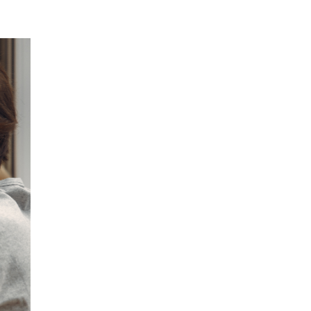
EPISODIO
MOSTRAR
SIGUIENTE
ANTERIOR
LA
EPISODIO
Mostrar
LISTA
La
DE
Información
EPISODIOS
Del
Pódcast
EPISODIO
MOSTRAR
SIGUIENTE
ANTERIOR
LA
EPISODIO
Mostrar
LISTA
La
DE
Información
EPISODIOS
Del
Pódcast