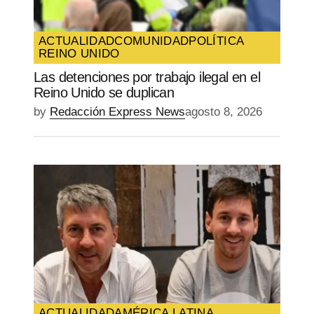
Guarda mi nombre, correo electrónico y
web en este navegador para la próxima
vez que comente.
ACTUALIDAD
COMUNIDAD
POLÍTICA
REINO UNIDO
SUBMIT COMMENT
Las detenciones por trabajo ilegal en el
Reino Unido se duplican
by
Redacción Express News
agosto 8, 2026
ACTUALIDAD
AMÉRICA LATINA