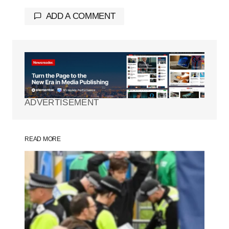
ADD A COMMENT
Tu dirección de correo electrónico no será
publicada.
Los campos obligatorios están
marcados con
*
ADVERTISEMENT
Comment
*
READ MORE
Your Name
*
Your E-mail
*