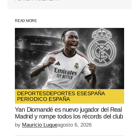
Comment
*
READ MORE
Your Name
*
Your E-mail
*
Guarda mi nombre, correo electrónico y
web en este navegador para la próxima
vez que comente.
DEPORTES
DEPORTES ES
ESPAÑA
PERIODICO ESPAÑA
SUBMIT COMMENT
Yan Diomandé es nuevo jugador del Real
Madrid y rompe todos los récords del club
by
Mauricio Luque
agosto 6, 2026