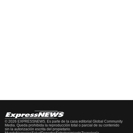
Del
Pódcast
EPISODIO
MOSTRAR
SIGUIENTE
ANTERIOR
LA
EPISODIO
Mostrar
LISTA
La
DE
Información
EPISODIOS
Del
Pódcast
© 2026 EXPRESSNEWS. Es parte de la casa editorial Global Community
Media. Queda prohibida la reproducción total o parcial de su contenido
sin la autorización escrita del propietario.