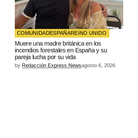
COMUNIDAD
ESPAÑA
REINO UNIDO
Muere una madre británica en los
incendios forestales en España y su
pareja lucha por su vida
by
Redacción Express News
agosto 6, 2026
EPISODIO
MOSTRAR
SIGUIENTE
ANTERIOR
LA
EPISODIO
Mostrar
LISTA
La
DE
Información
EPISODIOS