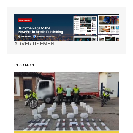
Tu dirección de correo electrónico no será
publicada.
Los campos obligatorios están
marcados con
*
ADVERTISEMENT
Comment
*
READ MORE
Your Name
*
Your E-mail
*
Guarda mi nombre, correo electrónico y
web en este navegador para la próxima
vez que comente.