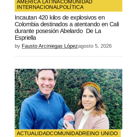
AMÉRICA LATINA
COMUNIDAD
INTERNACIONAL
POLÍTICA
SUBMIT COMMENT
Incautan 420 kilos de explosivos en
Colombia destinados a atentando en Cali
durante posesión Abelardo De La
Espriella
by
Fausto Arciniegas López
agosto 5, 2026
ACTUALIDAD
COMUNIDAD
REINO UNIDO