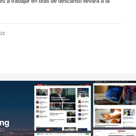
es a trabajar en días de descanso llevara a la
022
no será publicada.
Los campos obligatorios están