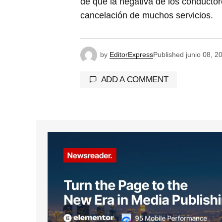
de que la negativa de los conductor
cancelación de muchos servicios.
by
EditorExpress
Published
junio 08, 2
ADD A COMMENT
Tu dirección de correo electrónico 
marcados con
*
Comment
*