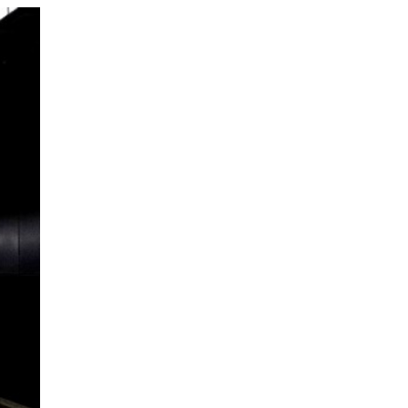
ANTERIOR
LA
EPISODIO
Mostrar
LISTA
La
DE
Información
EPISODIOS
Del
Pódcast
EPISODIO
MOSTRAR
SIGUIENTE
ANTERIOR
LA
EPISODIO
Mostrar
LISTA
La
DE
Información
EPISODIOS
Del
Pódcast