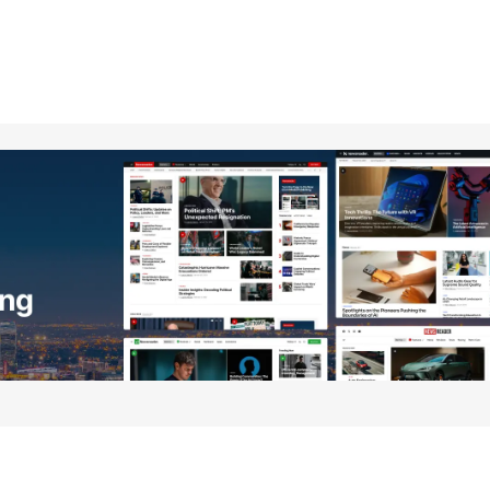
no será publicada.
Los campos obligatorios están
Your E-mail
*
ico y
óxima