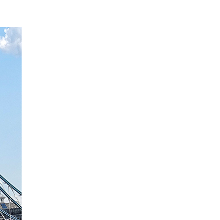
EPISODIO
MOSTRAR
SIGUIENTE
ANTERIOR
LA
EPISODIO
Mostrar
LISTA
La
DE
Información
EPISODIOS
Del
Pódcast
EPISODIO
MOSTRAR
SIGUIENTE
ANTERIOR
LA
EPISODIO
Mostrar
LISTA
La
DE
Información
EPISODIOS
Del
Pódcast