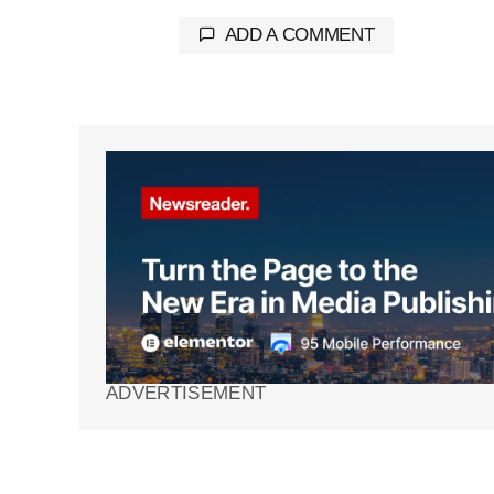
ADD A COMMENT
Tu dirección de correo electrónico 
marcados con
*
Comment
*
Your Name
*
ADVERTISEMENT
Guarda mi nombre, correo electrón
web en este navegador para la pr
vez que comente.