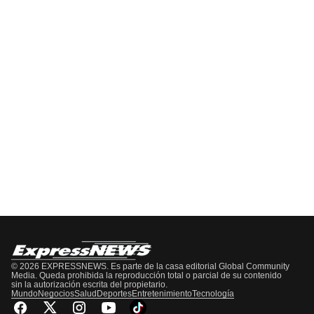
EPISODIO
MOSTRAR
SIGUIENTE
ANTERIOR
LA
EPISODIO
Mostrar
LISTA
La
DE
Información
EPISODIOS
Del
Pódcast
© 2026 EXPRESSNEWS. Es parte de la casa editorial Global Community
Media. Queda prohibida la reproducción total o parcial de su contenido
sin la autorización escrita del propietario.
Mundo
Negocios
Salud
Deportes
Entretenimiento
Tecnología