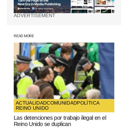
marcados con
*
ADVERTISEMENT
Comment
*
READ MORE
Your Name
*
Your E-mail
*
Guarda mi nombre, correo electrónico y
web en este navegador para la próxima
vez que comente.
ACTUALIDAD
COMUNIDAD
POLÍTICA
REINO UNIDO
SUBMIT COMMENT
Las detenciones por trabajo ilegal en el
Reino Unido se duplican