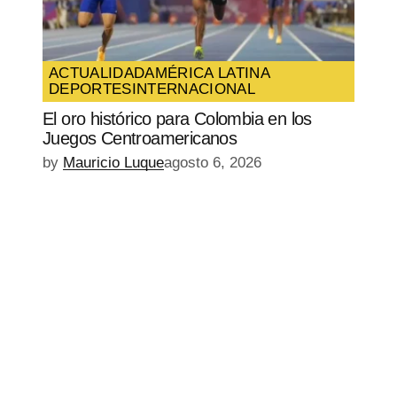
ACTUALIDAD
AMÉRICA LATINA
DEPORTES
INTERNACIONAL
El oro histórico para Colombia en los
Juegos Centroamericanos
by
Mauricio Luque
agosto 6, 2026
EPISODIO
MOSTRAR
SIGUIENTE
ANTERIOR
LA
EPISODIO
Mostrar
LISTA
La
DE
Información
EPISODIOS
Del
Pódcast