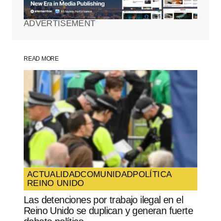
marcados con
*
ADVERTISEMENT
Comment
*
READ MORE
Your Name
*
Your E-mail
*
Guarda mi nombre, correo electrónico y
web en este navegador para la próxima
vez que comente.
ACTUALIDAD
COMUNIDAD
POLÍTICA
REINO UNIDO
SUBMIT COMMENT
Las detenciones por trabajo ilegal en el
Reino Unido se duplican y generan fuerte