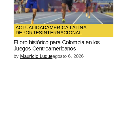
ACTUALIDAD
AMÉRICA LATINA
DEPORTES
INTERNACIONAL
El oro histórico para Colombia en los
Juegos Centroamericanos
by
Mauricio Luque
agosto 6, 2026
EPISODIO
MOSTRAR
SIGUIENTE
ANTERIOR
LA
EPISODIO
Mostrar
LISTA
La
DE
Información
EPISODIOS
Del