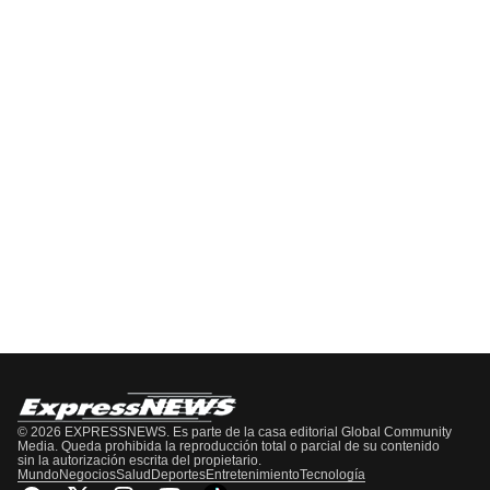
Pódcast
EPISODIO
MOSTRAR
SIGUIENTE
ANTERIOR
LA
EPISODIO
Mostrar
LISTA
La
DE
Información
EPISODIOS
Del
Pódcast
© 2026 EXPRESSNEWS. Es parte de la casa editorial Global Community
Media. Queda prohibida la reproducción total o parcial de su contenido
sin la autorización escrita del propietario.
Mundo
Negocios
Salud
Deportes
Entretenimiento
Tecnología